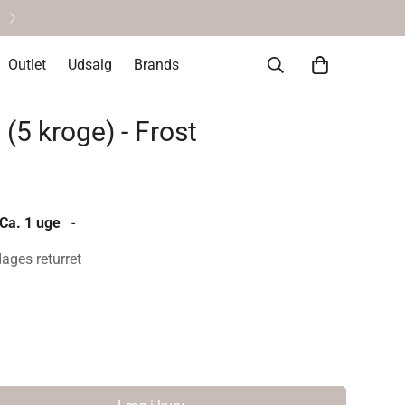
Helt okay at fortryde • 14 dages re
Outlet
Udsalg
Brands
(5 kroge) - Frost
 Ca. 1 uge
-
dages returret