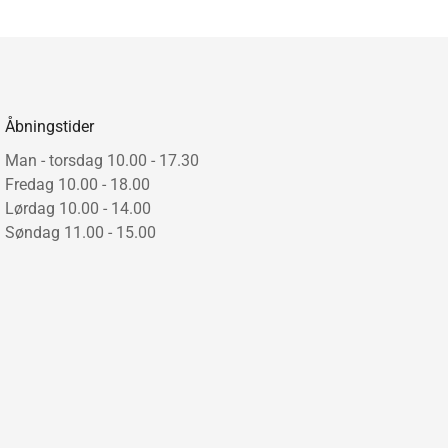
et af aluminium, med barer og kroge i poleret krom.
ger og hylde måler: L60 x H14,5 x B30 cm.
1 uge.
Åbningstider
Man - torsdag 10.00 - 17.30
Fredag 10.00 - 18.00
Lørdag 10.00 - 14.00
Søndag 11.00 - 15.00