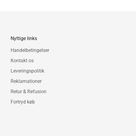
UNU elementerne er fremstill
Denne version 60 med 5 kna
Forventet leveringstid: Ca. 
Nyttige links
Handelbetingelser
Kontakt os
Leveringspolitik
Reklamationer
Retur & Refusion
Fortryd køb