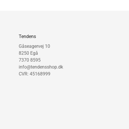
Tendens
Gåseagervej 10
8250 Egå
7370 8595
info@tendensshop.dk
CVR: 45168999