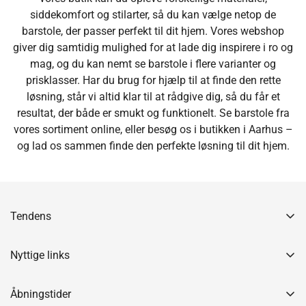
siddekomfort og stilarter, så du kan vælge netop de
barstole, der passer perfekt til dit hjem. Vores webshop
giver dig samtidig mulighed for at lade dig inspirere i ro og
mag, og du kan nemt se barstole i flere varianter og
prisklasser. Har du brug for hjælp til at finde den rette
løsning, står vi altid klar til at rådgive dig, så du får et
resultat, der både er smukt og funktionelt. Se barstole fra
vores sortiment online, eller besøg os i butikken i Aarhus –
og lad os sammen finde den perfekte løsning til dit hjem.
Tendens
Gåseagervej 10
8250 Egå
Nyttige links
7370 8595
Handelbetingelser
info@tendensshop.dk
Åbningstider
CVR: 45168999
Kontakt os