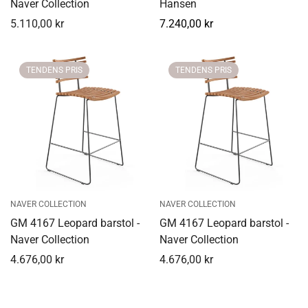
Naver Collection
Hansen
5.110,00 kr
Normal
7.240,00 kr
Udsalgspris
pris
TENDENS PRIS
TENDENS PRIS
NAVER COLLECTION
NAVER COLLECTION
GM 4167 Leopard barstol -
GM 4167 Leopard barstol -
Naver Collection
Naver Collection
4.676,00 kr
4.676,00 kr
Udsalgspris
Udsalgspris