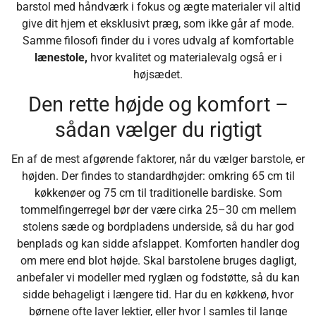
barstol med håndværk i fokus og ægte materialer vil altid
give dit hjem et eksklusivt præg, som ikke går af mode.
Samme filosofi finder du i vores udvalg af komfortable
lænestole,
hvor kvalitet og materialevalg også er i
højsædet.
Den rette højde og komfort –
sådan vælger du rigtigt
En af de mest afgørende faktorer, når du vælger barstole, er
højden. Der findes to standardhøjder: omkring 65 cm til
køkkenøer og 75 cm til traditionelle bardiske. Som
tommelfingerregel bør der være cirka 25–30 cm mellem
stolens sæde og bordpladens underside, så du har god
benplads og kan sidde afslappet. Komforten handler dog
om mere end blot højde. Skal barstolene bruges dagligt,
anbefaler vi modeller med ryglæn og fodstøtte, så du kan
sidde behageligt i længere tid. Har du en køkkenø, hvor
børnene ofte laver lektier, eller hvor I samles til lange