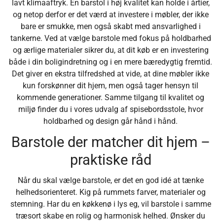
lavt klimaaftryk. En barstol i høj kvalitet kan holde i årtier,
og netop derfor er det værd at investere i møbler, der ikke
bare er smukke, men også skabt med ansvarlighed i
tankerne. Ved at vælge barstole med fokus på holdbarhed
og ærlige materialer sikrer du, at dit køb er en investering
både i din boligindretning og i en mere bæredygtig fremtid.
Det giver en ekstra tilfredshed at vide, at dine møbler ikke
kun forskønner dit hjem, men også tager hensyn til
kommende generationer. Samme tilgang til kvalitet og
miljø finder du i vores udvalg af spisebordsstole, hvor
holdbarhed og design går hånd i hånd.
Barstole der matcher dit hjem –
praktiske råd
Når du skal vælge barstole, er det en god idé at tænke
helhedsorienteret. Kig på rummets farver, materialer og
stemning. Har du en køkkenø i lys eg, vil barstole i samme
træsort skabe en rolig og harmonisk helhed. Ønsker du