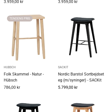
3.959,00 kr
3.959,00 kr
Udsalgspris
Udsalgspris
TENDENS PRIS
HUBSCH
SACKIT
Folk Skammel - Natur -
Nordic Barstol Sortbejdset
Hübsch
eg (m/syninger) - SACKit
786,00 kr
Normal
5.799,00 kr
Udsalgspris
pris