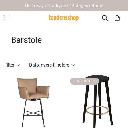
Helt okay at fortryde • 14 dages returret
Barstole
Filter
Dato, nyere til ældre
TENDENS PRIS