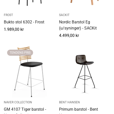
FROST
SACKIT
Bukto stol 6302 - Frost
Nordic Barstol Eg
(u/syninger) - SACKit
Normal
1.989,00 kr
pris
Normal
4.499,00 kr
pris
TENDENS PRIS
NAVER COLLECTION
BENT HANSEN
GM 4107 Tiger barstol -
Primum barstol - Bent