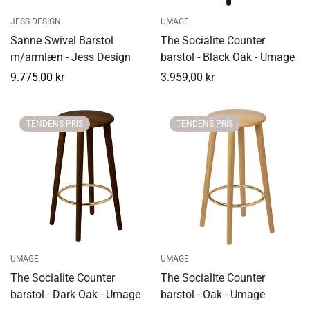
JESS DESIGN
UMAGE
Sanne Swivel Barstol
The Socialite Counter
m/armlæn - Jess Design
barstol - Black Oak - Umage
Normal
9.775,00 kr
3.959,00 kr
Udsalgspris
pris
TENDENS PRIS
TENDENS PRIS
UMAGE
UMAGE
The Socialite Counter
The Socialite Counter
barstol - Dark Oak - Umage
barstol - Oak - Umage