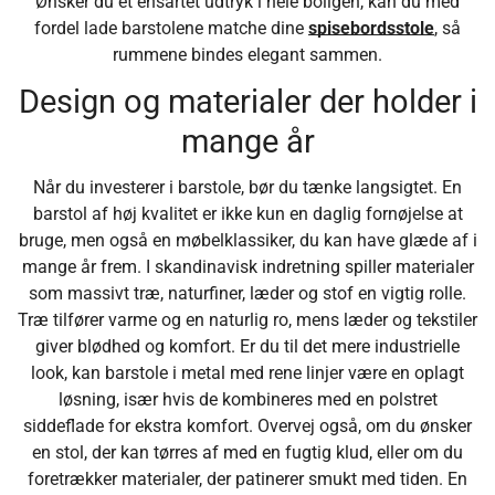
Ønsker du et ensartet udtryk i hele boligen, kan du med
fordel lade barstolene matche dine
spisebordsstole
, så
rummene bindes elegant sammen.
Design og materialer der holder i
mange år
Når du investerer i barstole, bør du tænke langsigtet. En
barstol af høj kvalitet er ikke kun en daglig fornøjelse at
bruge, men også en møbelklassiker, du kan have glæde af i
mange år frem. I skandinavisk indretning spiller materialer
som massivt træ, naturfiner, læder og stof en vigtig rolle.
Træ tilfører varme og en naturlig ro, mens læder og tekstiler
giver blødhed og komfort. Er du til det mere industrielle
look, kan barstole i metal med rene linjer være en oplagt
løsning, især hvis de kombineres med en polstret
siddeflade for ekstra komfort. Overvej også, om du ønsker
en stol, der kan tørres af med en fugtig klud, eller om du
foretrækker materialer, der patinerer smukt med tiden. En