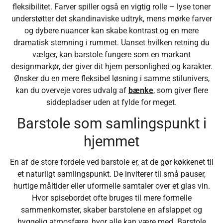
fleksibilitet. Farver spiller også en vigtig rolle – lyse toner
understøtter det skandinaviske udtryk, mens mørke farver
og dybere nuancer kan skabe kontrast og en mere
dramatisk stemning i rummet. Uanset hvilken retning du
vælger, kan barstole fungere som en markant
designmarkør, der giver dit hjem personlighed og karakter.
Ønsker du en mere fleksibel løsning i samme stilunivers,
kan du overveje vores udvalg af
bænke
, som giver flere
siddepladser uden at fylde for meget.
Barstole som samlingspunkt i
hjemmet
En af de store fordele ved barstole er, at de gør køkkenet til
et naturligt samlingspunkt. De inviterer til små pauser,
hurtige måltider eller uformelle samtaler over et glas vin.
Hvor spisebordet ofte bruges til mere formelle
sammenkomster, skaber barstolene en afslappet og
hyggelig atmosfære, hvor alle kan være med. Barstole