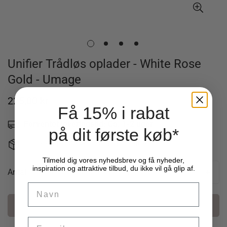
Unifier Trådløs oplader - White Rose
Gold - Umage
Normal
225,00 kr
Få 15% i rabat
pris
Forventet leveringstid: Ca. 1-2 uger
-
på dit første køb*
Levering fra 49 kr. - 14 dages returret
Tilmeld dig vores nyhedsbrev og få nyheder,
inspiration og attraktive tilbud, du ikke vil gå glip af.
Antal
Name
Læg i kurv
Email