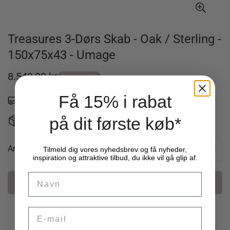
Treasures 3-Dørs Skab - Oak / Sterling -
150x75x43 - Umage
8.549,00 kr
Udsalgspris
TENDENS PRIS
Få 15% i rabat
Forventet leveringstid: Ca. 1-2 uger
-
på dit første køb*
Levering fra 49 kr. - 14 dages returret
Antal
Tilmeld dig vores nyhedsbrev og få nyheder,
inspiration og attraktive tilbud, du ikke vil gå glip af.
Name
Læg i kurv
Email