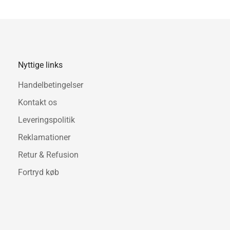
Mål: H 88 x B 141 x D 40 m
Forventet leveringstid: Ca. 
Nyttige links
Handelbetingelser
Kontakt os
Leveringspolitik
Reklamationer
Retur & Refusion
Fortryd køb