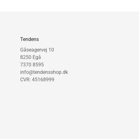
Tendens
Gåseagervej 10
8250 Egå
7370 8595
info@tendensshop.dk
CVR: 45168999