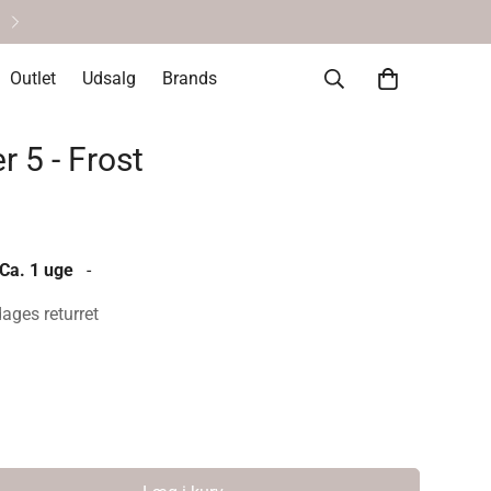
Helt okay at fortryde • 14 dages re
Outlet
Udsalg
Brands
r 5 - Frost
 Ca. 1 uge
-
dages returret