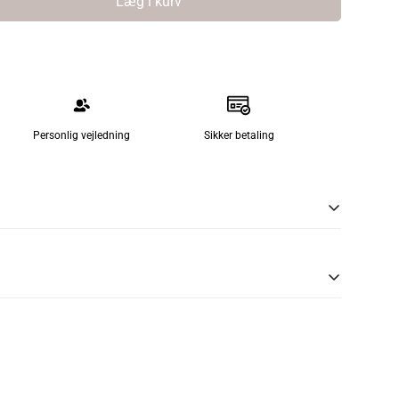
Læg i kurv
Personlig vejledning
Sikker betaling
st i et lækkert og eksklusiv design, designet af
nd på ethvert badeværelse.
tet stål.