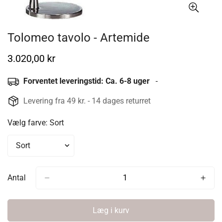
Tolomeo tavolo - Artemide
Normal
3.020,00 kr
pris
Forventet leveringstid: Ca. 6-8 uger
-
Levering fra 49 kr. - 14 dages returret
Vælg farve:
Sort
Antal
Læg i kurv