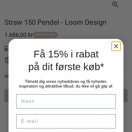
Straw 150 Pendel - Loom Design
1.686,00 kr
Udsalgspris
TENDENS PRIS
Forventet leveringstid: Ca. 1-2 uger
-
Få 15% i rabat
Levering fra 49 kr. - 14 dages returret
på dit første køb*
Antal
Tilmeld dig vores nyhedsbrev og få nyheder,
inspiration og attraktive tilbud, du ikke vil gå glip af.
Læg i kurv
Name
Email
Butik i Aarhus
Personlig vejledning
Sikker betaling