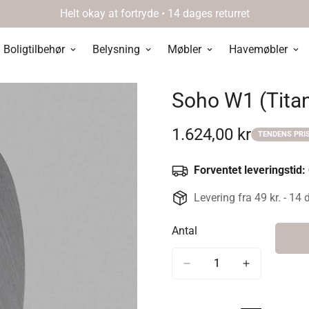
Helt okay at fortryde • 14 dages returret
Boligtilbehør
Belysning
Møbler
Havemøbler
Soho W1 (Titan
1.624,00 kr
TENDENS PRI
Udsalgspris
Forventet leveringstid:
Levering fra 49 kr. - 14 
Antal