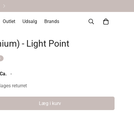
Personlig service & vejlednin
Outlet
Udsalg
Brands
ium) - Light Point
S
 Ca.
-
dages returret
Læg i kurv