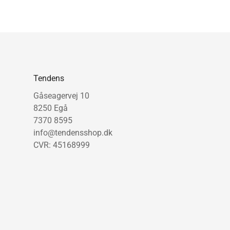
Tendens
Gåseagervej 10
8250 Egå
7370 8595
info@tendensshop.dk
CVR: 45168999