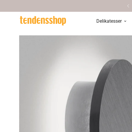
øg vores hyggelige butik i Aarhus
Delikatesser