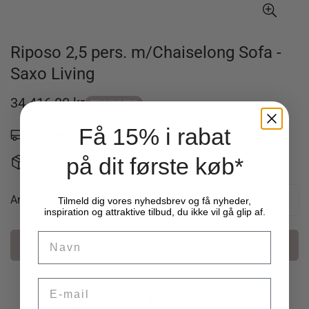
Riposo 2,5 pers. m/Chaiselong Sofa -
Saxo Living
34.416,00 kr
Udsalgspris
TENDENS PRIS
Få 15% i rabat
Forventet leveringstid: Ca. 4-5 uger
-
på dit første køb*
Levering fra 49 kr. - 14 dages returret
Antal
Tilmeld dig vores nyhedsbrev og få nyheder,
inspiration og attraktive tilbud, du ikke vil gå glip af.
Name
Læg i kurv
Email