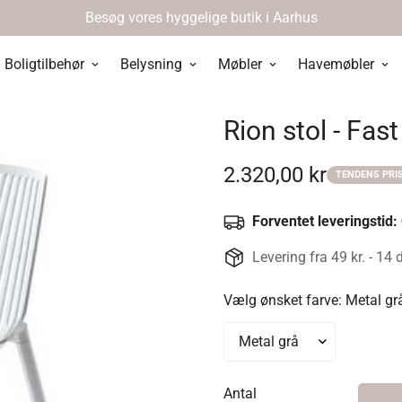
Besøg vores hyggelige butik i Aarhus
Boligtilbehør
Belysning
Møbler
Havemøbler
Rion stol - Fast
2.320,00 kr
TENDENS PRI
Udsalgspris
Forventet leveringstid:
Levering fra 49 kr. - 14 
Vælg ønsket farve:
Metal gr
Antal