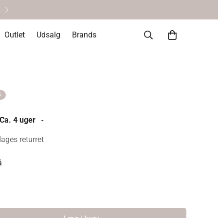
Helt okay at fortryde • 14 dages re
Outlet
Udsalg
Brands
S
 Ca. 4 uger
-
dages returret
å