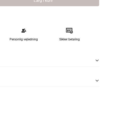
Læg i kurv
Personlig vejledning
Sikker betaling
t produkt af høj kvalitet lavet til både kommerciel og
les.