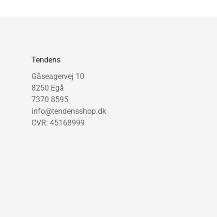
Tendens
Gåseagervej 10
8250 Egå
7370 8595
info@tendensshop.dk
CVR: 45168999