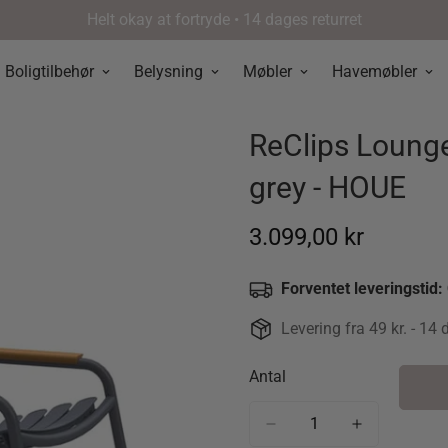
Helt okay at fortryde • 14 dages returret
Boligtilbehør
Belysning
Møbler
Havemøbler
ReClips Loung
grey - HOUE
Normal
3.099,00 kr
pris
Forventet leveringstid:
Levering fra 49 kr. - 14 
Antal