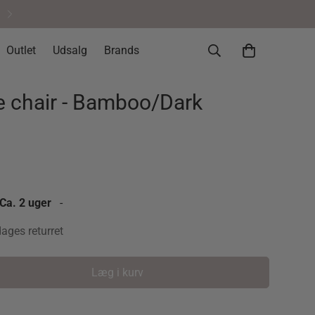
Personlig service & vejlednin
Outlet
Udsalg
Brands
e chair - Bamboo/Dark
 Ca. 2 uger
-
dages returret
Læg i kurv