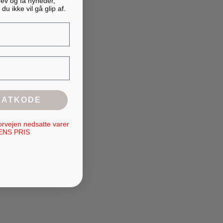
 du ikke vil gå glip af.
,5 cm
m
BATKODE
plastikaffald + 3 % farvepigmenter og UV-beskyttelse.
orvejen nedsatte varer
ENS PRIS