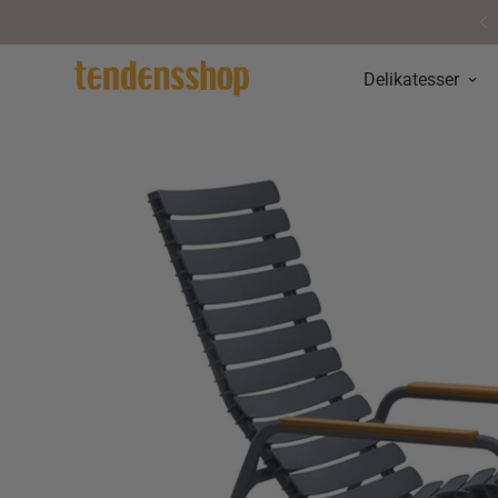
øg vores hyggelige butik i Aarhus
Delikatesser