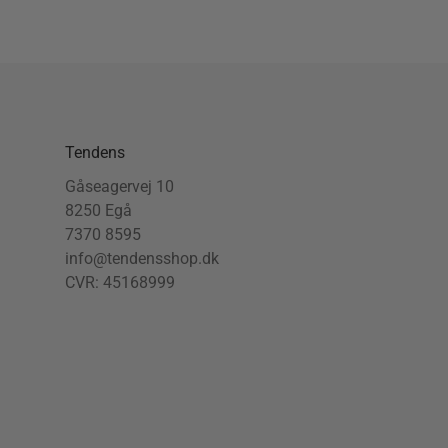
Tendens
Gåseagervej 10
8250 Egå
7370 8595
info@tendensshop.dk
CVR: 45168999