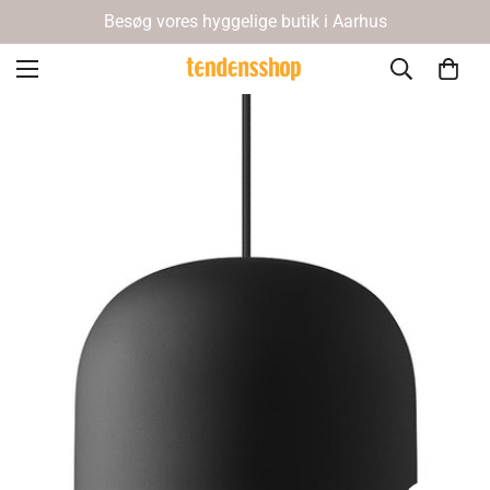
Besøg vores hyggelige butik i Aarhus