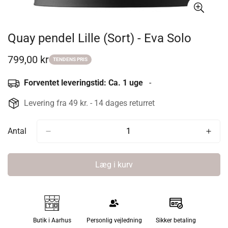
Quay pendel Lille (Sort) - Eva Solo
799,00 kr
Udsalgspris
TENDENS PRIS
Forventet leveringstid: Ca. 1 uge
-
Levering fra 49 kr. - 14 dages returret
Antal
Læg i kurv
Butik i Aarhus
Personlig vejledning
Sikker betaling