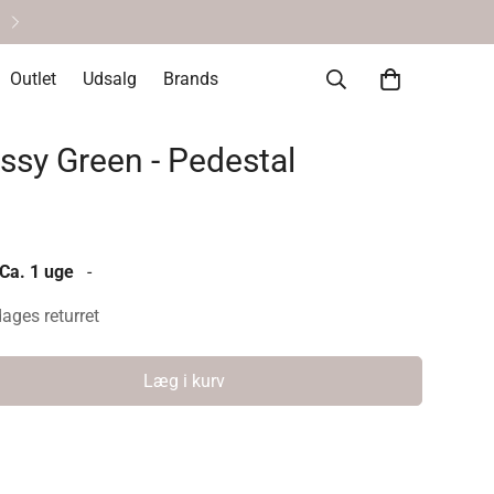
Helt okay at fortryde • 14 dages re
Outlet
Udsalg
Brands
ossy Green - Pedestal
 Ca. 1 uge
-
dages returret
Læg i kurv