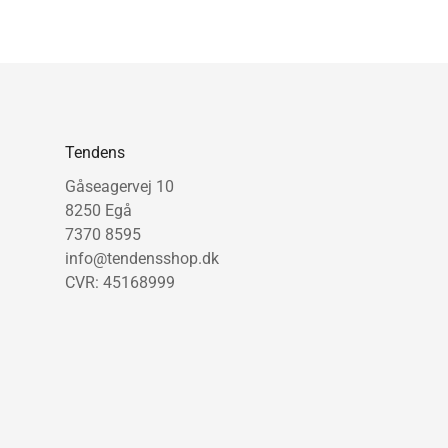
Tendens
Gåseagervej 10
8250 Egå
7370 8595
info@tendensshop.dk
CVR: 45168999