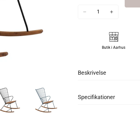
Butik i Aarhus
Beskrivelse
PAON Rocking Chair fra HOUE
Specifikationer
Gyngestolen har et stilrent 
PAON Rocking Chair er fremst
Mål: H95 x D76 x B59 cm.