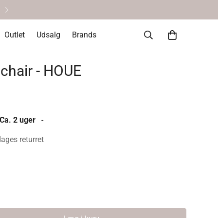
Helt okay at fortryde • 14 dages re
Outlet
Udsalg
Brands
chair - HOUE
 Ca. 2 uger
-
dages returret