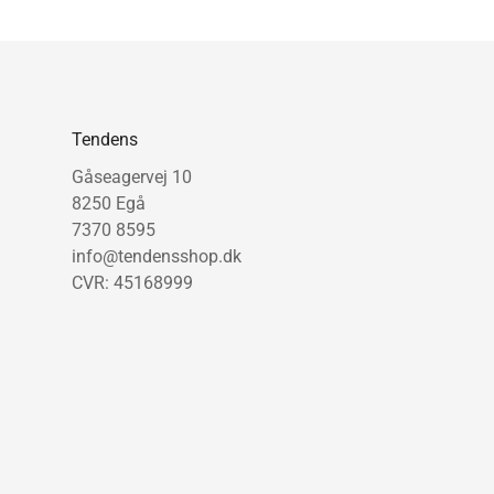
Tendens
Gåseagervej 10
8250 Egå
7370 8595
info@tendensshop.dk
CVR: 45168999