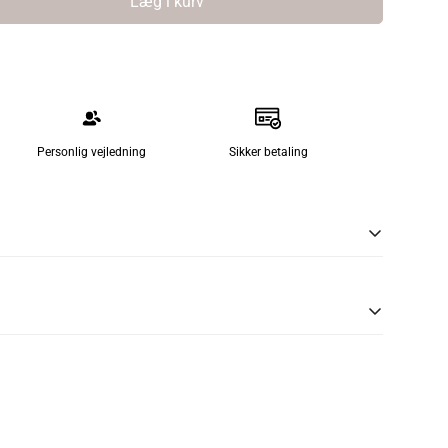
Læg i kurv
Personlig vejledning
Sikker betaling
 er designet af Henrik Pedersen.
design samt en rigtig god siddekomfort.
illet i pulverlakeret stål og bambus.