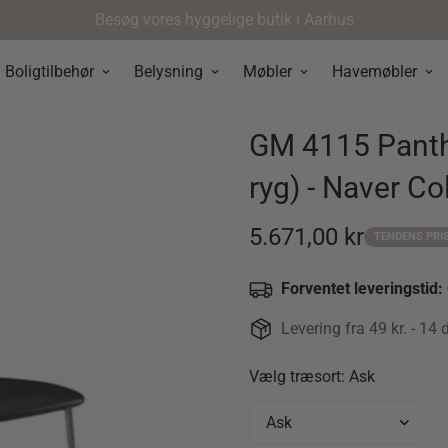
Besøg vores hyggelige butik i Aarhus
Boligtilbehør
Belysning
Møbler
Havemøbler
GM 4115 Panthe
ryg) - Naver Co
5.671,00 kr
TENDENS PRI
Udsalgspris
Forventet leveringstid:
Levering fra 49 kr. - 14 
Vælg træsort:
Ask