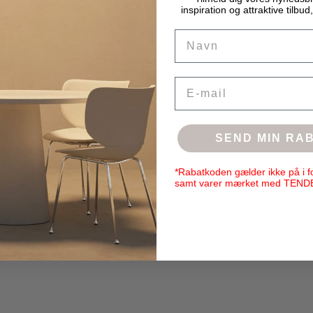
inspiration og attraktive tilbud,
Name
Email
SEND MIN RA
*Rabatkoden gælder ikke på i f
samt varer mærket med TEND