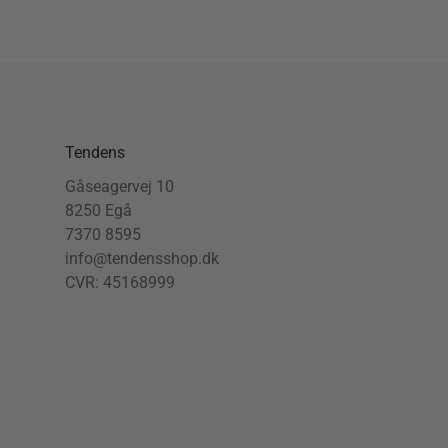
Tendens
Gåseagervej 10
8250 Egå
7370 8595
info@tendensshop.dk
CVR: 45168999