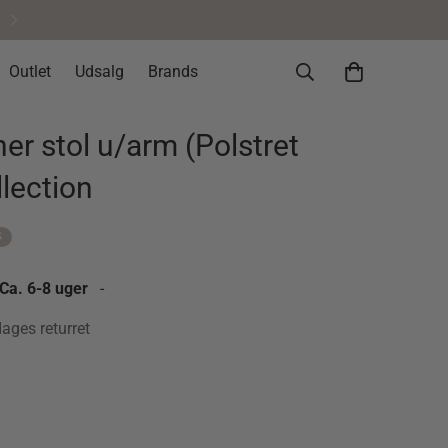
Helt okay at fortryde • 14 dages re
Outlet
Udsalg
Brands
r stol u/arm (Polstret
llection
S
 Ca. 6-8 uger
-
dages returret