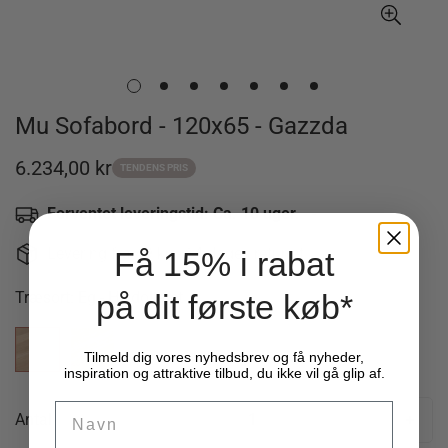
Mu Sofabord - 120x65 - Gazzda
6.234,00 kr
Udsalgspris
TENDENS PRIS
Forventet leveringstid: Ca. 10 uger.
-
Levering fra 49 kr. - 14 dages returret
Få 15% i rabat
på dit første køb*
Træsort:
Eg - Hvidolieret
Tilmeld dig vores nyhedsbrev og få nyheder,
inspiration og attraktive tilbud, du ikke vil gå glip af.
Name
Antal