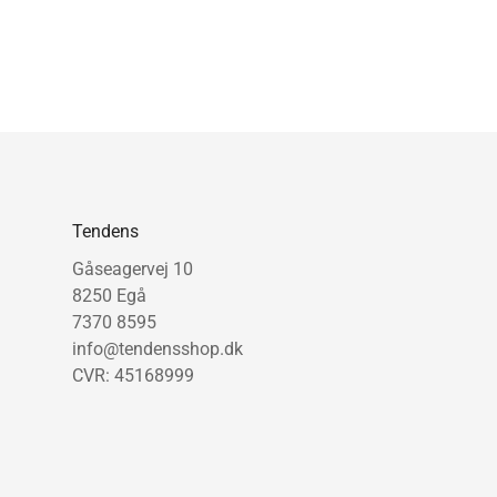
Tendens
Gåseagervej 10
8250 Egå
7370 8595
info@tendensshop.dk
CVR: 45168999