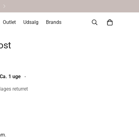
Helt okay at fortryde • 14 dages re
Outlet
Udsalg
Brands
ost
 Ca. 1 uge
-
dages returret
mm.