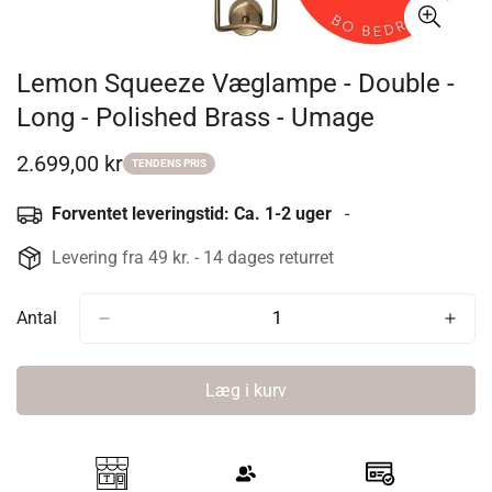
Lemon Squeeze Væglampe - Double -
Long - Polished Brass - Umage
2.699,00 kr
Udsalgspris
TENDENS PRIS
Forventet leveringstid: Ca. 1-2 uger
-
Levering fra 49 kr. - 14 dages returret
Antal
Læg i kurv