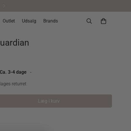
Helt okay at fortryde • 14 dages re
Outlet
Udsalg
Brands
uardian
 Ca. 3-4 dage
-
dages returret
Læg i kurv