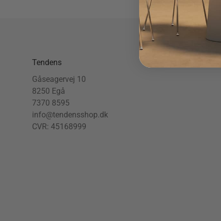
Tendens
Gåseagervej 10
8250 Egå
7370 8595
info@tendensshop.dk
CVR: 45168999