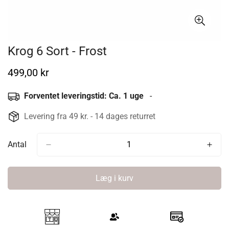
Krog 6 Sort - Frost
Normal
499,00 kr
pris
Forventet leveringstid: Ca. 1 uge
-
Levering fra 49 kr. - 14 dages returret
Antal
Læg i kurv