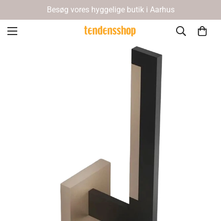
Besøg vores hyggelige butik i Aarhus