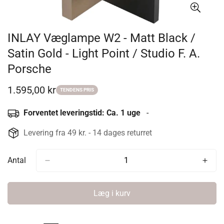
INLAY Væglampe W2 - Matt Black /
Satin Gold - Light Point / Studio F. A.
Porsche
1.595,00 kr
Udsalgspris
TENDENS PRIS
Forventet leveringstid: Ca. 1 uge
-
Levering fra 49 kr. - 14 dages returret
Antal
Læg i kurv