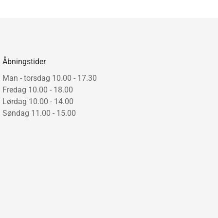
astet langs hele den lineære form, og lamperne er
-/berøringsfri sensor til at tænde og slukke lyset.
d BLADE-kollektionen, er formen på INLAY skabt
isløst designarbejde. Det har resulteret i to
mper, som lever op til Studio F.A Porsches filosofi om
Åbningstider
der reducerer designet til det essentielle.
Man - torsdag 10.00 - 17.30
.
Fredag 10.00 - 18.00
Lørdag 10.00 - 14.00
-3000 Kelvin. Dæmpbar.
Søndag 11.00 - 15.00