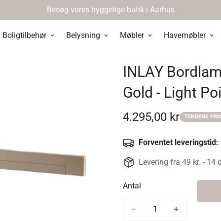
Besøg vores hyggelige butik i Aarhus
Boligtilbehør
Belysning
Møbler
Havemøbler
INLAY Bordlamp
Gold - Light Po
4.295,00 kr
TENDENS PRI
Udsalgspris
Forventet leveringstid:
Levering fra 49 kr. - 14 
Antal