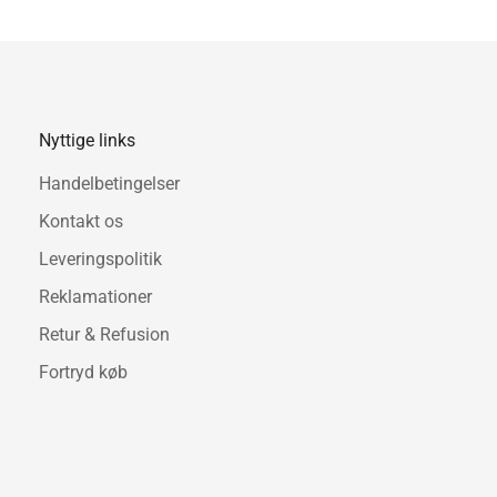
fra INLAY- lamperne bliver k
blevet udstyrer med berørings
Ligesom det er tilfældet me
gennem mange timers komprom
eksklusive kollektioner af la
Nyttige links
rene linjer og funktionalitet, 
Handelbetingelser
Materiale: Aluminium / Akryl
Kontakt os
Lyskilde: LED - 15W - 2700
Leveringspolitik
Reklamationer
Mål: 700 x 400 x 250 mm.
Retur & Refusion
Fortryd køb