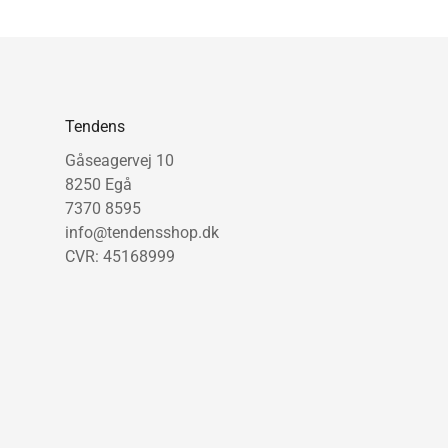
Tendens
Gåseagervej 10
8250 Egå
7370 8595
info@tendensshop.dk
CVR: 45168999