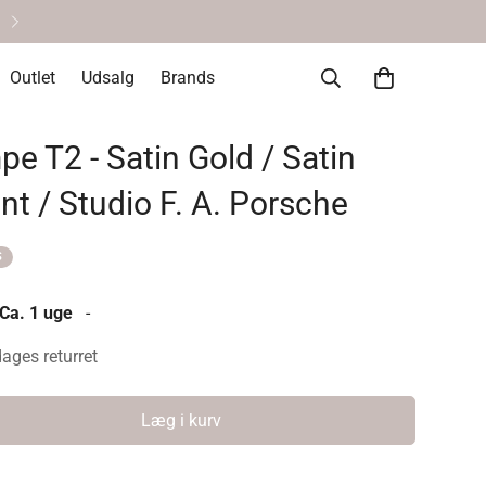
Helt okay at fortryde • 14 dages re
Outlet
Udsalg
Brands
e T2 - Satin Gold / Satin
int / Studio F. A. Porsche
S
 Ca. 1 uge
-
dages returret
Læg i kurv