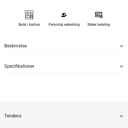
Butik i Aarhus
Personlig vejledning
Sikker betaling
Beskrivelse
Ekslusiv bøjle fra Frost. Hanger 7 er lavet i poleret krom.
Specifikationer
Mål: D25x3 mm. B460 mm.
Tendens
Gåseagervej 10