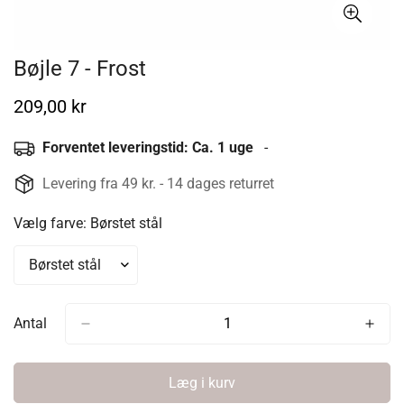
Bøjle 7 - Frost
Normal
209,00 kr
pris
Forventet leveringstid: Ca. 1 uge
-
Levering fra 49 kr. - 14 dages returret
Vælg farve:
Børstet stål
Antal
Læg i kurv