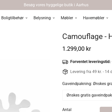
Besøg vores hyggelige butik i Aarhus
Boligtilbehør
Belysning
Møbler
Havemøbler
Camouflage - Hv
Normal
1.299,00 kr
pris
Forventet leveringstid:
Levering fra 49 kr. - 14 
Gaveindpakning:
Ønskes gr
Antal