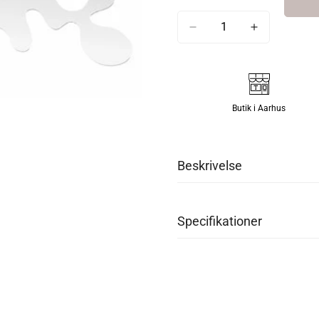
Butik i Aarhus
Beskrivelse
Frost
design har gjort det i
nyt og spændende design. C
Specifikationer