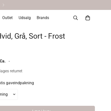
Helt okay at fortryde • 14 dages re
Outlet
Udsalg
Brands
id, Grå, Sort - Frost
 Ca.
-
dages returret
atis gaveindpakning