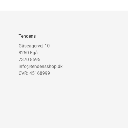
Tendens
Gåseagervej 10
8250 Egå
7370 8595
info@tendensshop.dk
CVR: 45168999