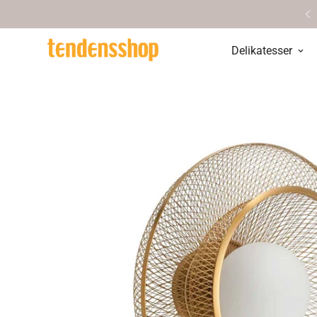
øg vores hyggelige butik i Aarhus
Delikatesser