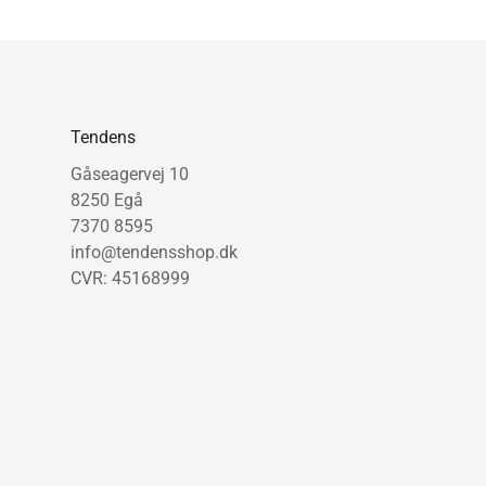
Tendens
Gåseagervej 10
8250 Egå
7370 8595
info@tendensshop.dk
CVR: 45168999