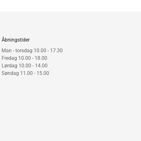
 – blødt lys og dekorativt skyggespil
rd – minimalistisk og skulpturelt
er Faraday Up ind i både moderne og klassiske hjem –
lige rum som hoteller og restauranter, hvor æstetik og
Åbningstider
.
Man - torsdag 10.00 - 17.30
Fredag 10.00 - 18.00
Lørdag 10.00 - 14.00
Søndag 11.00 - 15.00