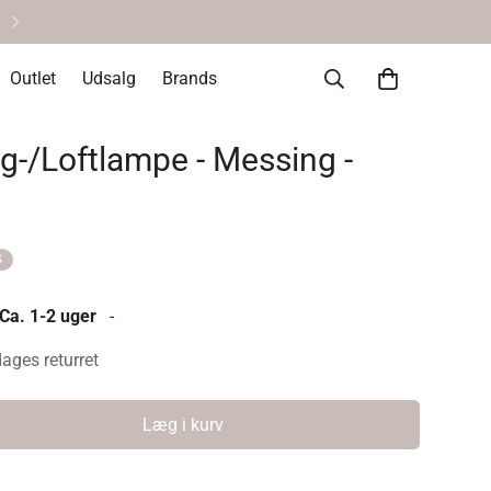
Personlig service & vejlednin
Outlet
Udsalg
Brands
-/Loftlampe - Messing -
S
 Ca. 1-2 uger
-
dages returret
Læg i kurv