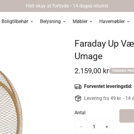
Helt okay at fortryde • 14 dages returret
Boligtilbehør
Belysning
Møbler
Havemøbler
Faraday Up Væg
Umage
2.159,00 kr
TENDENS PRI
Udsalgspris
Forventet leveringstid:
Levering fra 49 kr. - 14 
Antal