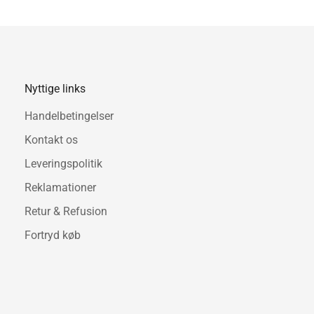
Opal globus med mesh-skærm
Designet af Jonas Søndergaa
Med sit tidløse design pass
og egner sig også til offent
Nyttige links
funktion skal gå hånd i hånd
Handelbetingelser
Kontakt os
Leveringspolitik
Reklamationer
Retur & Refusion
Fortryd køb