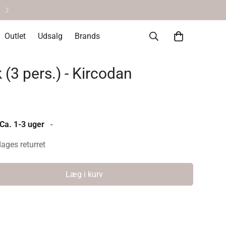
Helt okay at fortryde • 14 dages re
Outlet
Udsalg
Brands
(3 pers.) - Kircodan
 Ca. 1-3 uger
-
dages returret
Læg i kurv