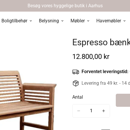
Besøg vores hyggelige butik i Aarhus
Boligtilbehør
Belysning
Møbler
Havemøbler
Espresso bænk 
Normal
12.800,00 kr
pris
Forventet leveringstid:
Levering fra 49 kr. - 14 
Antal