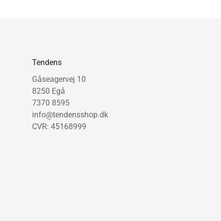
Tendens
Gåseagervej 10
8250 Egå
7370 8595
info@tendensshop.dk
CVR: 45168999