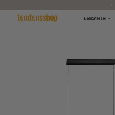
Helt okay at fortryde • 14 dages returret
Delikatesser