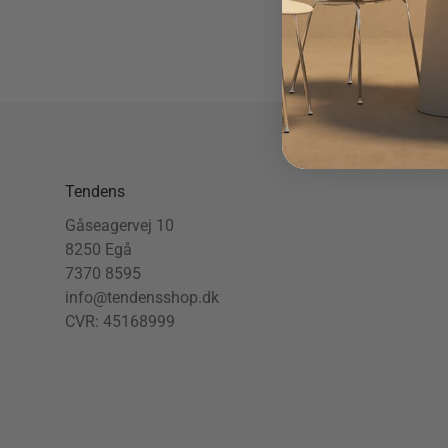
Tendens
Gåseagervej 10
8250 Egå
7370 8595
info@tendensshop.dk
CVR: 45168999