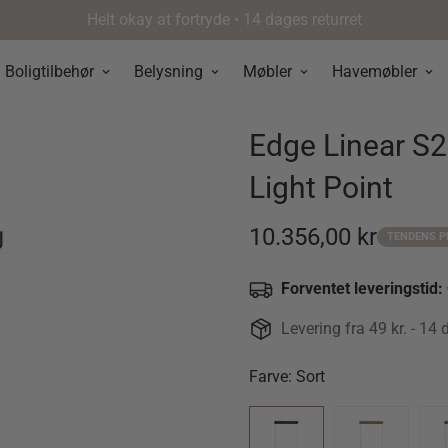
Personlig service & vejledning
Boligtilbehør
Belysning
Møbler
Havemøbler
Edge Linear S2
Light Point
10.356,00 kr
TENDENS P
Udsalgspris
Forventet leveringstid:
Levering fra 49 kr. - 14 
Farve:
Sort