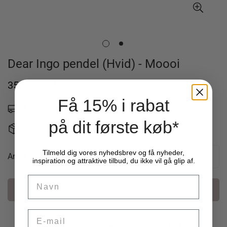
Dear Ingo pendel (Hvid) - Moooi
Normal
35.280,00 kr
pris
Få 15% i rabat
Forventet leveringstid: Ca. 2 uger
-
på dit første køb*
Levering fra 49 kr. - 14 dages returret
Tilmeld dig vores nyhedsbrev og få nyheder,
Antal
inspiration og attraktive tilbud, du ikke vil gå glip af.
Name
Læg i kurv
Email