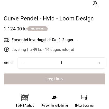
Curve Pendel - Hvid - Loom Design
1.124,00 kr
Udsalgspris
TENDENS PRIS
Forventet leveringstid: Ca. 1-2 uger
-
Levering fra 49 kr. - 14 dages returret
Antal
Læg i kurv
Butik i Aarhus
Personlig vejledning
Sikker betaling