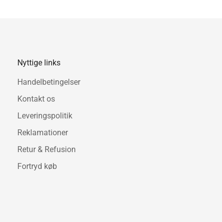
Sofaen er her med en 2-del
Mål: L204 x D84 x H78 cm.
cm. Arm højde: 48 cm.
Nyttige links
Handelbetingelser
Kontakt os
Leveringspolitik
Reklamationer
Retur & Refusion
Fortryd køb