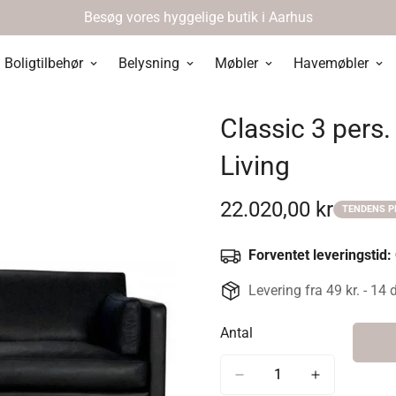
Besøg vores hyggelige butik i Aarhus
Boligtilbehør
Belysning
Møbler
Havemøbler
Classic 3 pers.
Living
22.020,00 kr
TENDENS P
Udsalgspris
Forventet leveringstid:
Levering fra 49 kr. - 14 
Antal