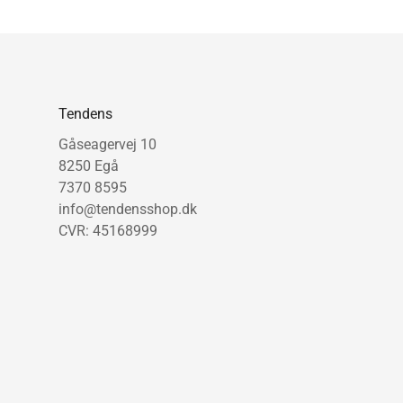
Tendens
Gåseagervej 10
8250 Egå
7370 8595
info@tendensshop.dk
CVR: 45168999