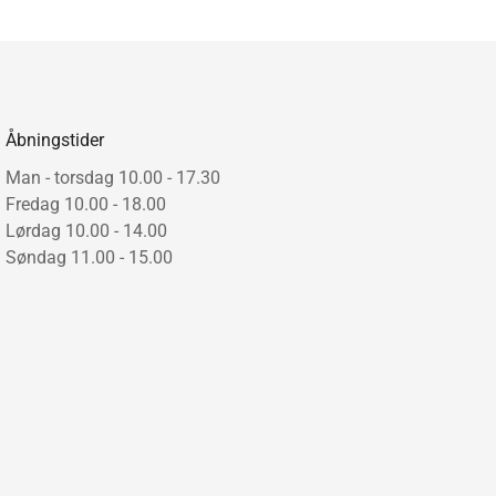
t sædehynde men fås også med en 3-delt sædehynde.
 Sædehøjde: 43 cm. Sædedybde: 54 cm. Arm bredde: 7
Åbningstider
Man - torsdag 10.00 - 17.30
Fredag 10.00 - 18.00
Lørdag 10.00 - 14.00
Søndag 11.00 - 15.00