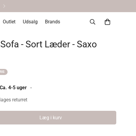
Helt okay at fortryde • 14 dages re
Outlet
Udsalg
Brands
 Sofa - Sort Læder - Saxo
RIS
 Ca. 4-5 uger
-
dages returret
Læg i kurv