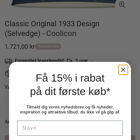
Classic Original 1933 Design
(Selvedge) - Coolicon
1.721,00 kr
Udsalgspris
TENDENS PRIS
Forventet leveringstid: Ca. 1 uge
-
Levering fra 49 kr. - 14 dages returret
Få 15% i rabat
Vælg størrelse:
Ø22,8 cm.
på dit første køb*
Tilmeld dig vores nyhedsbrev og få nyheder,
inspiration og attraktive tilbud, du ikke vil gå glip af.
Antal
Name