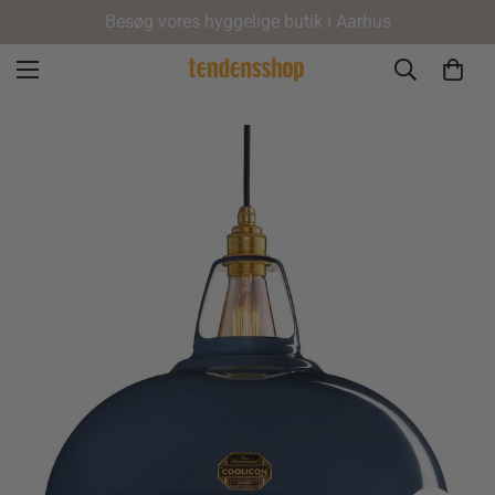
Besøg vores hyggelige butik i Aarhus