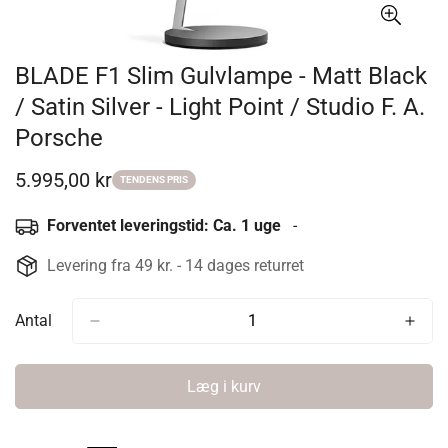
BLADE F1 Slim Gulvlampe - Matt Black
/ Satin Silver - Light Point / Studio F. A.
Porsche
5.995,00 kr
Udsalgspris
TENDENS PRIS
Forventet leveringstid: Ca. 1 uge
-
Levering fra 49 kr. - 14 dages returret
Antal
Læg i kurv