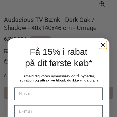
Audacious TV Bænk - Dark Oak /
Shadow - 40x140x46 cm - Umage
6.749,00 kr
Udsalgspris
TENDENS PRIS
Få 15% i rabat
Forventet leveringstid: Ca. 1-2 uger
-
på dit første køb*
Levering fra 49 kr. - 14 dages returret
Antal
Tilmeld dig vores nyhedsbrev og få nyheder,
inspiration og attraktive tilbud, du ikke vil gå glip af.
Name
Læg i kurv
Email