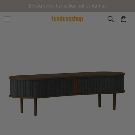
Besøg vores hyggelige butik i Aarhus