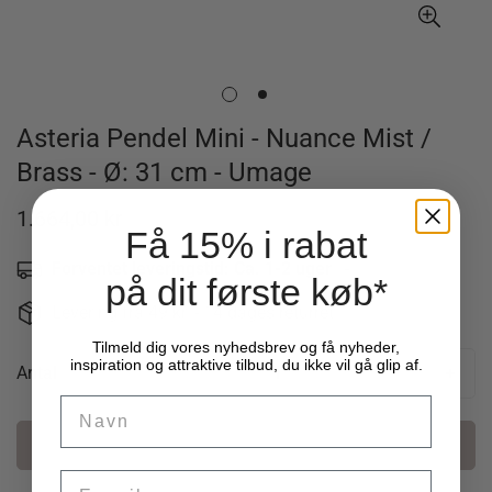
Asteria Pendel Mini - Nuance Mist /
Brass - Ø: 31 cm - Umage
1.664,00 kr
Udsalgspris
TENDENS PRIS
Få 15% i rabat
Forventet leveringstid: Ca. 1-2 uger
-
på dit første køb*
Levering fra 49 kr. - 14 dages returret
Tilmeld dig vores nyhedsbrev og få nyheder,
inspiration og attraktive tilbud, du ikke vil gå glip af.
Antal
Name
Læg i kurv
Email