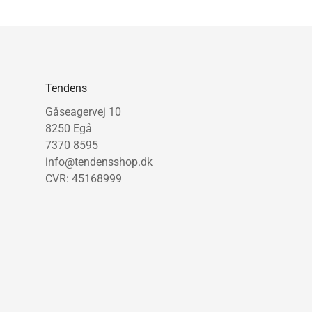
Tendens
Gåseagervej 10
8250 Egå
7370 8595
info@tendensshop.dk
CVR: 45168999