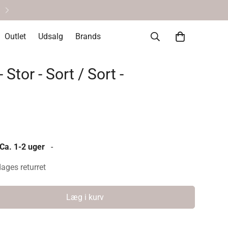
Personlig service & vejlednin
Outlet
Udsalg
Brands
Stor - Sort / Sort -
 Ca. 1-2 uger
-
dages returret
Læg i kurv