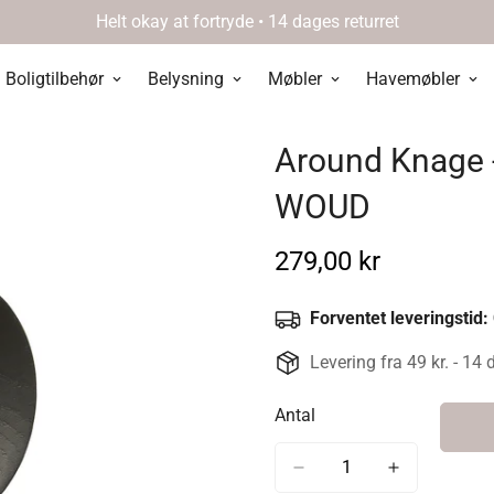
Helt okay at fortryde • 14 dages returret
Boligtilbehør
Belysning
Møbler
Havemøbler
Around Knage - 
WOUD
Normal
279,00 kr
pris
Forventet leveringstid:
Levering fra 49 kr. - 14 
Antal