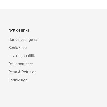
• Let at montere – skr
• Velegnet til alt fra ja
Skab ro og orden med stil –
dine vægge et eksklusivt løft
Nyttige links
Handelbetingelser
Kontakt os
Leveringspolitik
Reklamationer
Retur & Refusion
Fortryd køb