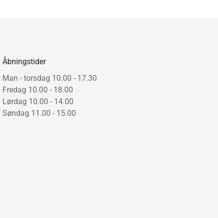
uer medfølger
kker til accessories
 Around-knagen er både praktisk og æstetisk og giver
.
Åbningstider
Man - torsdag 10.00 - 17.30
Fredag 10.00 - 18.00
Lørdag 10.00 - 14.00
Søndag 11.00 - 15.00