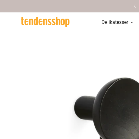
øg vores hyggelige butik i Aarhus
Delikatesser