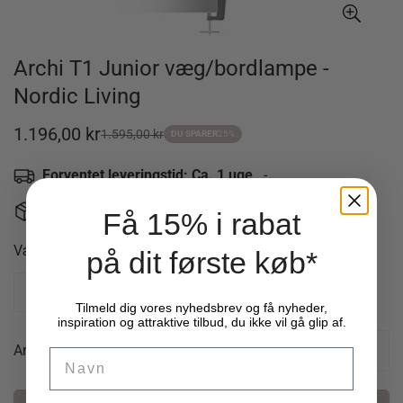
Archi T1 Junior væg/bordlampe -
Nordic Living
1.196,00 kr
1.595,00 kr
Udsalgspris
Normal
DU SPARER
25%
pris
Forventet leveringstid: Ca. 1 uge
-
Levering fra 49 kr. - 14 dages returret
Få 15% i rabat
Vælg farve:
White
på dit første køb*
Tilmeld dig vores nyhedsbrev og få nyheder,
inspiration og attraktive tilbud, du ikke vil gå glip af.
Antal
Name