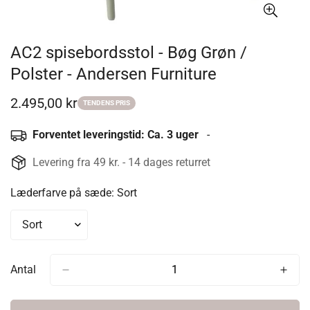
AC2 spisebordsstol - Bøg Grøn /
Polster - Andersen Furniture
2.495,00 kr
Udsalgspris
TENDENS PRIS
Forventet leveringstid: Ca. 3 uger
-
Levering fra 49 kr. - 14 dages returret
Læderfarve på sæde:
Sort
Antal