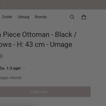
Helt okay at fortryde • 14 dages re
Outlet
Udsalg
Brands
 Piece Ottoman - Black /
ws - H: 43 cm - Umage
S
 Ca. 1-2 uger
-
dages returret
Læg i kurv