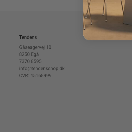
Tendens
Gåseagervej 10
8250 Egå
7370 8595
info@tendensshop.dk
CVR: 45168999