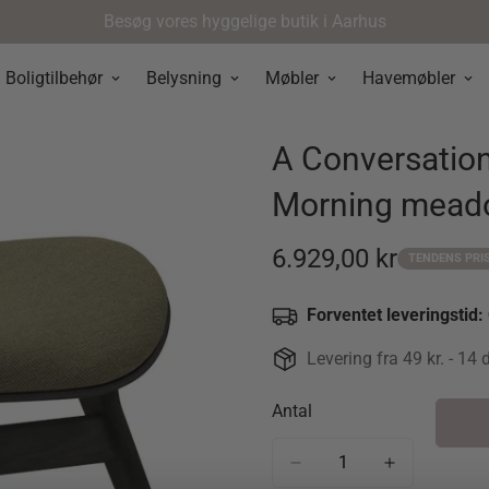
Besøg vores hyggelige butik i Aarhus
Boligtilbehør
Belysning
Møbler
Havemøbler
A Conversation
Morning meado
6.929,00 kr
TENDENS PRI
Udsalgspris
Forventet leveringstid:
Levering fra 49 kr. - 14 
Antal