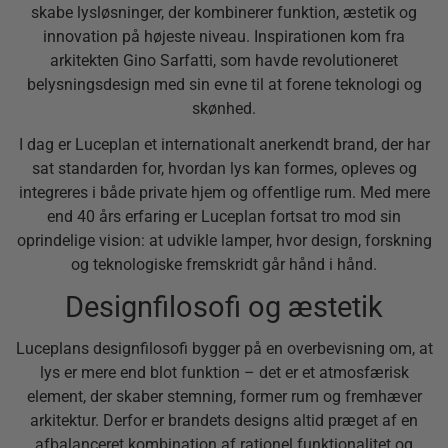
skabe lysløsninger, der kombinerer funktion, æstetik og
innovation på højeste niveau. Inspirationen kom fra
arkitekten Gino Sarfatti, som havde revolutioneret
belysningsdesign med sin evne til at forene teknologi og
skønhed.
I dag er Luceplan et internationalt anerkendt brand, der har
sat standarden for, hvordan lys kan formes, opleves og
integreres i både private hjem og offentlige rum. Med mere
end 40 års erfaring er Luceplan fortsat tro mod sin
oprindelige vision: at udvikle lamper, hvor design, forskning
og teknologiske fremskridt går hånd i hånd.
Designfilosofi og æstetik
Luceplans designfilosofi bygger på en overbevisning om, at
lys er mere end blot funktion – det er et atmosfærisk
element, der skaber stemning, former rum og fremhæver
arkitektur. Derfor er brandets designs altid præget af en
afbalanceret kombination af rationel funktionalitet og