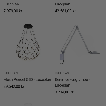
Luceplan
Luceplan
Normal
7.979,00 kr
Normal
42.581,00 kr
pris
pris
LUCEPLAN
LUCEPLAN
Mesh Pendel Ø80 - Luceplan
Berenice væglampe -
Luceplan
Normal
29.542,00 kr
pris
Normal
3.714,00 kr
pris