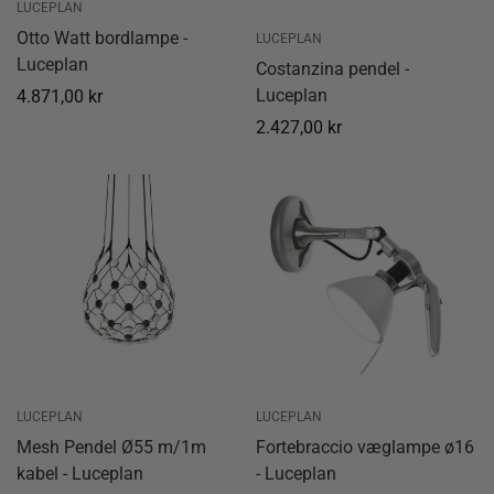
LUCEPLAN
Otto Watt bordlampe -
LUCEPLAN
Luceplan
Costanzina pendel -
Luceplan
Normal
4.871,00 kr
pris
Normal
2.427,00 kr
pris
LUCEPLAN
LUCEPLAN
Mesh Pendel Ø55 m/1m
Fortebraccio væglampe ø16
kabel - Luceplan
- Luceplan