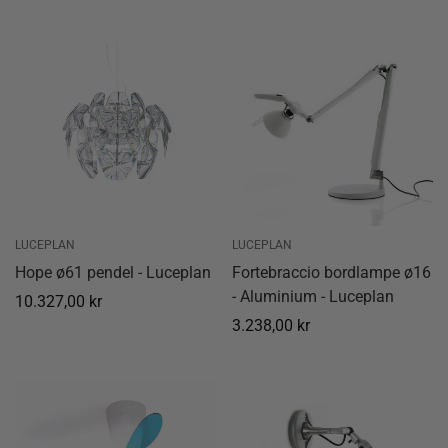
pris
pris
LUCEPLAN
LUCEPLAN
Hope ø61 pendel - Luceplan
Fortebraccio bordlampe ø16
- Aluminium - Luceplan
Normal
10.327,00 kr
pris
Normal
3.238,00 kr
pris