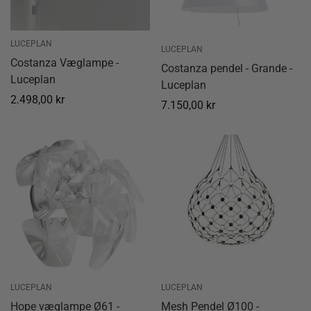
LUCEPLAN
LUCEPLAN
Costanza Væglampe -
Costanza pendel - Grande -
Luceplan
Luceplan
Normal
2.498,00 kr
Normal
7.150,00 kr
pris
pris
LUCEPLAN
LUCEPLAN
Hope væglampe Ø61 -
Mesh Pendel Ø100 -