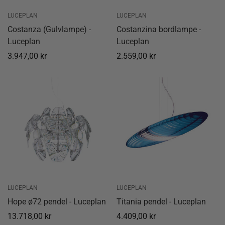
LUCEPLAN
LUCEPLAN
Costanza (Gulvlampe) -
Costanzina bordlampe -
Luceplan
Luceplan
Normal
3.947,00 kr
Normal
2.559,00 kr
pris
pris
LUCEPLAN
LUCEPLAN
Hope ø72 pendel - Luceplan
Titania pendel - Luceplan
Normal
13.718,00 kr
Normal
4.409,00 kr