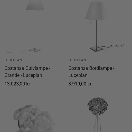
LUCEPLAN
LUCEPLAN
Costanza Gulvlampe -
Costanza Bordlampe -
Grande - Luceplan
Luceplan
Normal
13.023,00 kr
Normal
3.919,00 kr
pris
pris