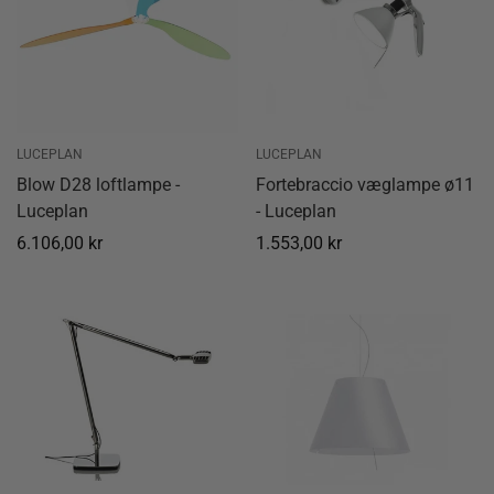
LUCEPLAN
LUCEPLAN
Blow D28 loftlampe -
Fortebraccio væglampe ø11
Luceplan
- Luceplan
Normal
6.106,00 kr
Normal
1.553,00 kr
pris
pris