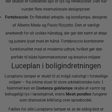
der skaber et funklende spil af lys og refleksioner. Den har
vundet flere internationale designpriser.
Fortebraccio
: En fleksibel arbejds- og bordlampe, designet
af Alberto Meda og Paolo Rizzatto. Den er særligt
anerkendt for sit unikke håndtag, der gør det nemt at dreje
og justere lyset med én hånd. Fortebraccio kombinerer
funktionalitet med et moderne udtryk, hvilket gør den
perfekt til både hjemmekontorer og kreative miljøer.
Luceplan i boligindretningen
Luceplans lamper er skabt til at indgå naturligt i forskellige
miljøer – fra intime stuer til store arkitektoniske rum. I
hjemmet kan en
Costanza gulvlampe
skabe et varmt og
behageligt lys i læsehjørnet, mens
Mesh pendlen
fungerer
som dramatisk blikfang over spisebordet.
Fælles for alle Luceplans lamper er, at de aldrig blot er