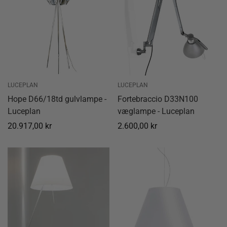
LUCEPLAN
LUCEPLAN
Hope D66/18td gulvlampe -
Fortebraccio D33N100
Luceplan
væglampe - Luceplan
Normal
20.917,00 kr
Normal
2.600,00 kr
pris
pris