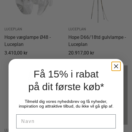
LUCEPLAN
LUCEPLAN
Hope væglampe Ø48 -
Hope D66/18td gulvlampe -
Luceplan
Luceplan
Normal
3.410,00 kr
Normal
20.917,00 kr
pris
pris
Få 15% i rabat
på dit første køb*
Tilmeld dig vores nyhedsbrev og få nyheder,
inspiration og attraktive tilbud, du ikke vil gå glip af.
Name
LUCEPLAN
LUCEPLAN