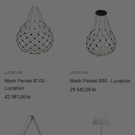
pris
LUCEPLAN
LUCEPLAN
Mesh Pendel Ø100 -
Mesh Pendel Ø80 - Luceplan
Luceplan
Normal
29.542,00 kr
Normal
42.581,00 kr
pris
pris