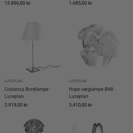
Normal
15.896,00 kr
Normal
1.685,00 kr
pris
pris
LUCEPLAN
LUCEPLAN
Costanza Bordlampe -
Hope væglampe Ø48 -
Luceplan
Luceplan
Normal
3.919,00 kr
Normal
3.410,00 kr
pris
pris