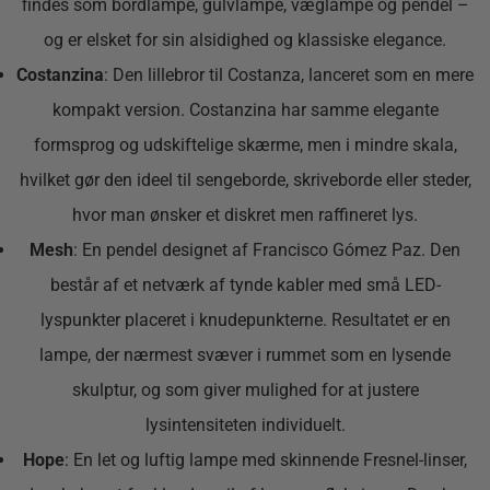
findes som bordlampe, gulvlampe, væglampe og pendel –
og er elsket for sin alsidighed og klassiske elegance.
Costanzina
: Den lillebror til Costanza, lanceret som en mere
kompakt version. Costanzina har samme elegante
formsprog og udskiftelige skærme, men i mindre skala,
hvilket gør den ideel til sengeborde, skriveborde eller steder,
hvor man ønsker et diskret men raffineret lys.
Mesh
: En pendel designet af Francisco Gómez Paz. Den
består af et netværk af tynde kabler med små LED-
lyspunkter placeret i knudepunkterne. Resultatet er en
lampe, der nærmest svæver i rummet som en lysende
skulptur, og som giver mulighed for at justere
lysintensiteten individuelt.
Hope
: En let og luftig lampe med skinnende Fresnel-linser,