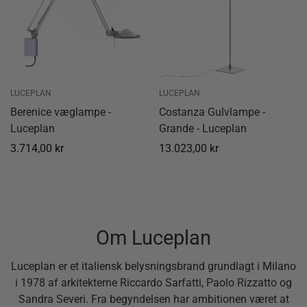
LUCEPLAN
LUCEPLAN
Berenice væglampe -
Costanza Gulvlampe -
Luceplan
Grande - Luceplan
Normal
3.714,00 kr
Normal
13.023,00 kr
pris
pris
Om Luceplan
Luceplan er et italiensk belysningsbrand grundlagt i Milano
i 1978 af arkitekterne Riccardo Sarfatti, Paolo Rizzatto og
Sandra Severi. Fra begyndelsen har ambitionen været at