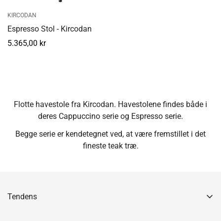
KIRCODAN
Espresso Stol - Kircodan
Normal
5.365,00 kr
pris
Flotte havestole fra Kircodan. Havestolene findes både i
deres Cappuccino serie og Espresso serie.
Begge serie er kendetegnet ved, at være fremstillet i det
fineste teak træ.
Tendens
Gåseagervej 10