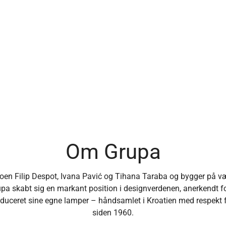
Om Grupa
ioen Filip Despot, Ivana Pavić og Tihana Taraba og bygger på væ
pa skabt sig en markant position i designverdenen, anerkendt fo
uceret sine egne lamper – håndsamlet i Kroatien med respekt f
siden 1960.