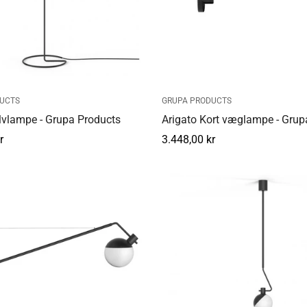
UCTS
GRUPA PRODUCTS
lvlampe - Grupa Products
Arigato Kort væglampe - Grup
r
Normal
3.448,00 kr
pris