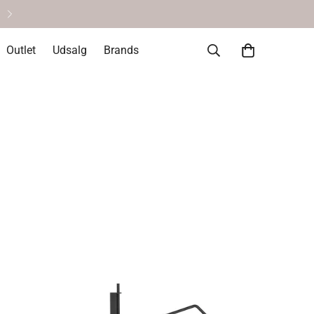
Personlig service & vejlednin
Outlet
Udsalg
Brands