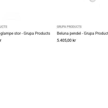
UCTS
GRUPA PRODUCTS
glampe stor - Grupa Products
Beluna pendel - Grupa Produc
r
Normal
5.405,00 kr
pris