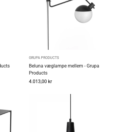
GRUPA PRODUCTS
ducts
Beluna væglampe mellem - Grupa
Products
Normal
4.013,00 kr
pris