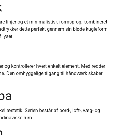
k
e linjer og et minimalistisk formsprog, kombineret
 udtrykker dette perfekt gennem sin bløde kugleform
 lyset.
r og kontrollerer hvert enkelt element. Med rødder
tche. Den omhyggelige tilgang til håndværk skaber
upa
 æstetik. Serien består af bord-, loft-, væg- og
andinaviske rum.
n