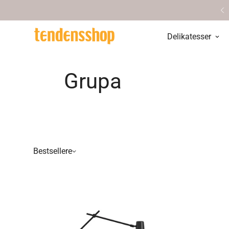
øg vores hyggelige butik i Aarhus
Delikatesser
Grupa
Bestsellere