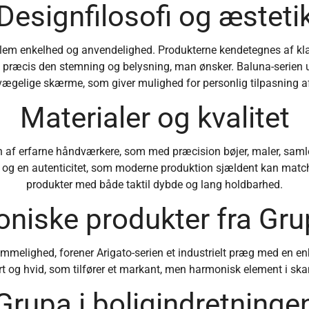
Designfilosofi og æsteti
lem enkelhed og anvendelighed. Produkterne kendetegnes af klar
be præcis den stemning og belysning, man ønsker. Baluna-serien
ægelige skærme, som giver mulighed for personlig tilpasning af
Materialer og kvalitet
 af erfarne håndværkere, som med præcision bøjer, maler, samle
tion og en autenticitet, som moderne produktion sjældent kan ma
produkter med både taktil dybde og lang holdbarhed.
oniske produkter fra Gr
melighed, forener Arigato-serien et industrielt præg med en enkel
rt og hvid, som tilfører et markant, men harmonisk element i sk
Grupa i boligindretninge