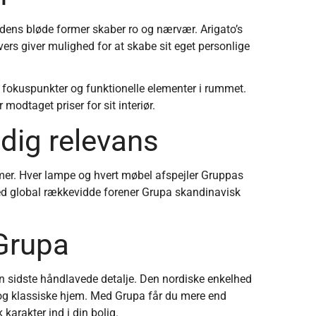
 dens bløde former skaber ro og nærvær. Arigato’s
vers giver mulighed for at skabe sit eget personlige
 fokuspunkter og funktionelle elementer i rummet.
odtaget priser for sit interiør.
dig relevans
rmer. Hver lampe og hvert møbel afspejler Gruppas
ed global rækkevidde forener Grupa skandinavisk
 Grupa
 sidste håndlavede detalje. Den nordiske enkelhed
e og klassiske hjem. Med Grupa får du mere end
karakter ind i din bolig.