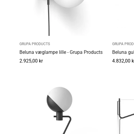
GRUPA PRODUCTS
GRUPA PROD
Beluna væglampe lille - Grupa Products
Beluna gu
Normal
2.925,00 kr
Normal
4.832,00 k
pris
pris