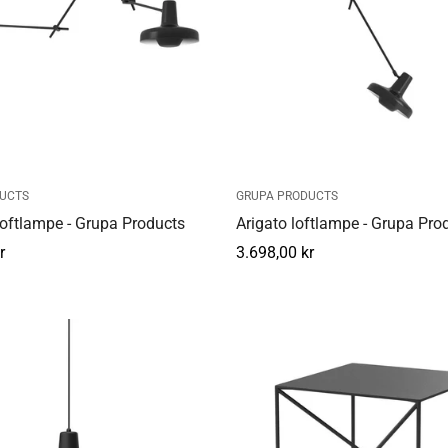
UCTS
GRUPA PRODUCTS
loftlampe - Grupa Products
Arigato loftlampe - Grupa Pro
r
Normal
3.698,00 kr
pris