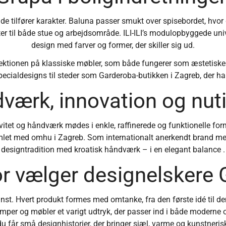
de tilfører karakter. Baluna passer smukt over spisebordet, hvor
ter til både stue og arbejdsområde. ILI-ILI’s modulopbyggede uni
design med farver og former, der skiller sig ud.
llektionen på klassiske møbler, som både fungerer som æstetiske
cialdesigns til steder som Garderoba-butikken i Zagreb, der har m
værk, innovation og nuti
itet og håndværk mødes i enkle, raffinerede og funktionelle fo
amlet med omhu i Zagreb. Som internationalt anerkendt brand m
designtradition med kroatisk håndværk – i en elegant balance .
r vælger designelskere
. Hvert produkt formes med omtanke, fra den første idé til den
 lamper og møbler et varigt udtryk, der passer ind i både modern
du får små designhistorier, der bringer sjæl, varme og kunstnerisk 