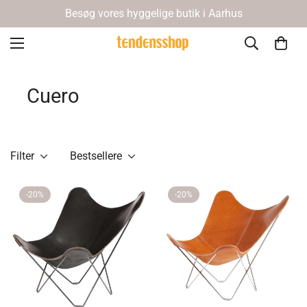
Besøg vores hyggelige butik i Aarhus
Cuero
Filter
Bestsellere
-20%
-20%