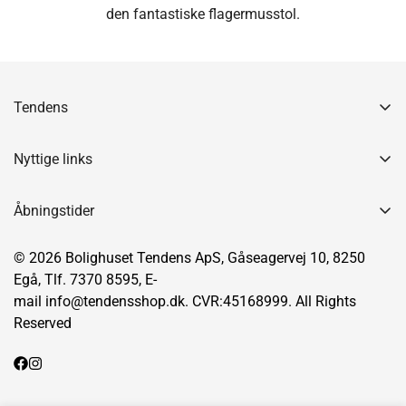
den fantastiske flagermusstol.
Tendens
Gåseagervej 10
8250 Egå
Nyttige links
7370 8595
Handelbetingelser
info@tendensshop.dk
Åbningstider
CVR: 45168999
Kontakt os
Man - torsdag 10.00 - 17.30
Leveringspolitik
© 2026 Bolighuset Tendens ApS, Gåseagervej 10, 8250
Fredag 10.00 - 18.00
Egå, Tlf. 7370 8595, E-
Lørdag 10.00 - 14.00
Reklamationer
mail info@tendensshop.dk. CVR:45168999. All Rights
Søndag 11.00 - 15.00
Retur & Refusion
Reserved
Fortryd køb