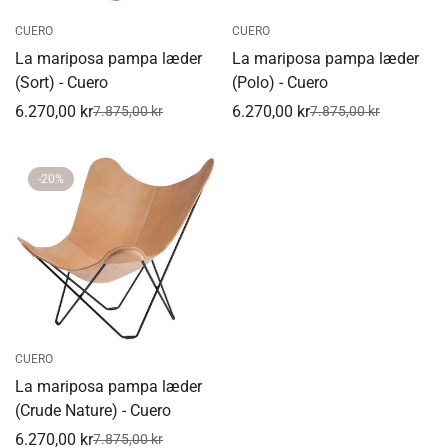
CUERO
CUERO
La mariposa pampa læder
La mariposa pampa læder
(Sort) - Cuero
(Polo) - Cuero
6.270,00 kr
6.270,00 kr
7.875,00 kr
7.875,00 kr
Udsalgspris
Normal
Udsalgspris
Normal
pris
pris
-20%
CUERO
La mariposa pampa læder
(Crude Nature) - Cuero
6.270,00 kr
7.875,00 kr
Udsalgspris
Normal